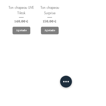
Ton chapeau LIVE
Ton chapeau
Tiktok
Surprise
Precio
Precio
140,00 €
150,00 €
Agotado
Agotado