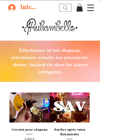
Iniciar sesión
Sélectionne ici ton chapeau,
sélectionne ensuite tes ornements,
chaine, foulard etc dans les
autres
catégories
Crochet pour chapeau
Service après vente
Rubambelle
Precio
5,00 €