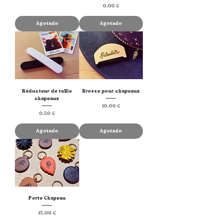
Precio
0,00 €
Agotado
Agotado
Réducteur de taille
Brosse pour chapeaux
chapeaux
Precio
10,00 €
Precio
0,50 €
Agotado
Agotado
Porte Chapeau
Precio
15,00 €