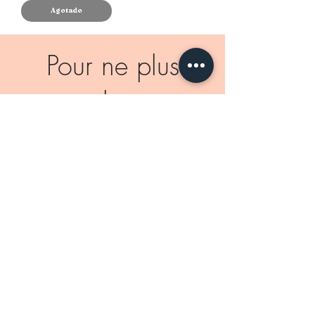
Agotado
Pour ne plus
rien louper
Nouveautés - Offres
exclusives - Remises en
stock
Je rejoins la team !