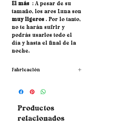
El más
: A pesar de su
tamaño, los aros Luna son
muy ligeros
. Por lo tanto,
no te harán sufrir y
podrás usarlos todo el
día y hasta el final de la
noche.
Fabricación
➵ Todas las creaciones de
Rubambelle se realizan bajo
pedido a mano en el taller del
diseñador marsellés. Por tanto,
el tiempo de fabricación y
Productos
recepción varía en función del
relacionados
libro de pedidos.