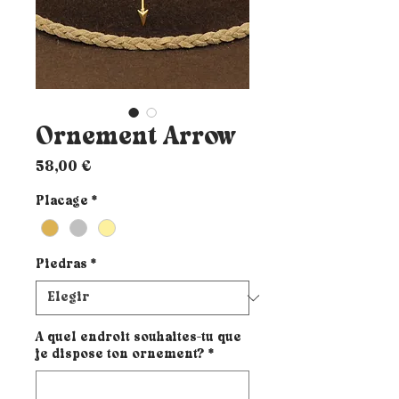
Ornement Arrow
Precio
58,00 €
Placage
*
Piedras
*
A quel endroit souhaites-tu que
je dispose ton ornement?
*