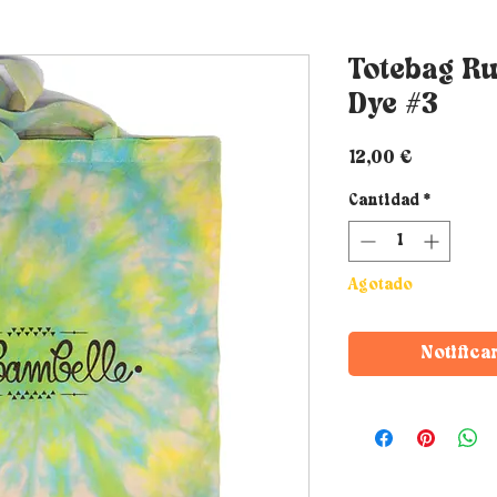
Totebag R
Dye #3
Precio
12,00 €
Cantidad
*
Agotado
Notifica