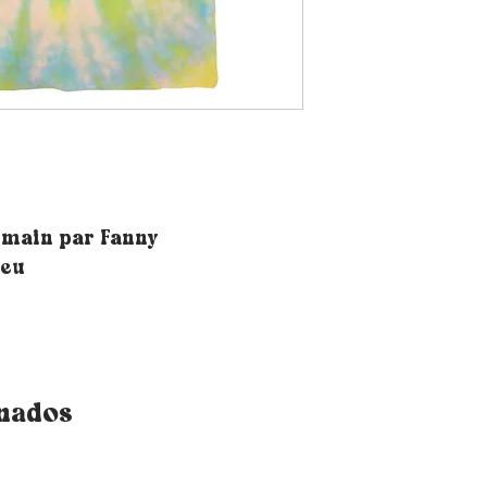
a main par Fanny
leu
onados