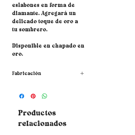
eslabones en forma de
diamante. Agregará un
delicado toque de oro a
tu sombrero.
Disponible en chapado en
oro.
Fabricación
➵ Todas las creaciones de
Rubambelle se realizan bajo
pedido a mano en el taller del
diseñador marsellés. Por tanto,
el tiempo de fabricación y
Productos
recepción varía en función del
relacionados
libro de pedidos.