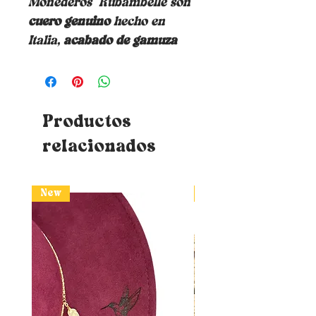
Monederos
Rubambelle son
cuero genuino
hecho en
Italia,
acabado de gamuza
Productos
relacionados
New
New