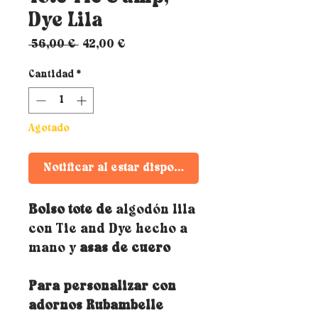
Dye Lila
Precio
Precio
 56,00 € 
42,00 €
de
oferta
Cantidad
*
Agotado
Notificar al estar disponible
Bolso tote de
algodón lila
con Tie and Dye hecho a
mano y
asas de cuero
Para personalizar con
adornos Rubambelle