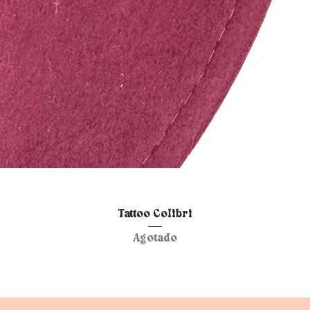
Vista rápida
Tattoo Colibri
Agotado