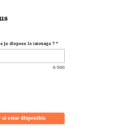
rus
e je dispose le tatouage ?
*
0/500
r al estar disponible