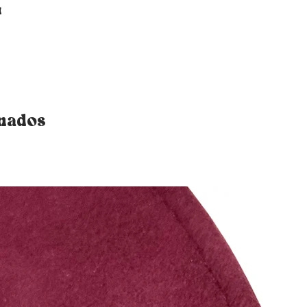
u
onados