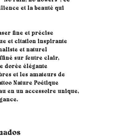
“No rain, no flowers”, ce
lience et la beauté qui
ser fine et précise
ue et citation inspirante
aliste et naturel
ffiné sur feutre clair,
e dorée élégante
ibres et les amateurs de
attoo Nature Poétique
au en un accessoire unique,
égance.
onados