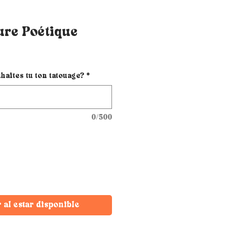
ure Poétique
haites tu ton tatouage?
*
0/500
r al estar disponible