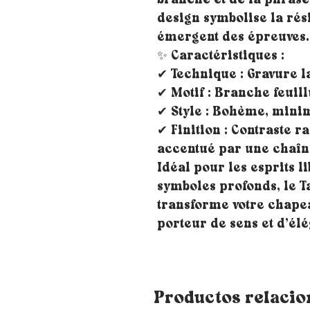
branche et de la phrase 
design symbolise la rési
émergent des épreuves.
✨ Caractéristiques :
✔ Technique : Gravure la
✔ Motif : Branche feuill
✔ Style : Bohème, minim
✔ Finition : Contraste ra
accentué par une chaîn
Idéal pour les esprits l
symboles profonds, le T
transforme votre chape
porteur de sens et d’él
Productos relaci