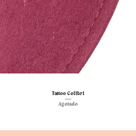
Vista rápida
Tattoo Colibri
Agotado