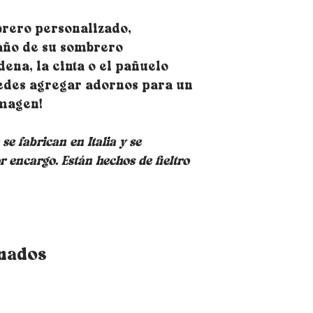
pedido de gorro r
te permitirán ajus
rero personalizado,
instalarlos es mu
colocarlos debajo
maño de su sombrero
sombrero, en la pa
dena, la cinta o el pañuelo
espalda. Tenga en
edes agregar adornos para un
le permitirá redu
imagen!
e fabrican en Italia y se
r encargo. Están hechos de fieltro
onados