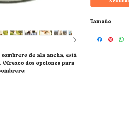
Notifica
Tamaño
¿Cómo elegir la t
saber tu talla si
métrica alrededor
que descanse el s
e sombrero de ala ancha, está
frente y aproxim
a. Ofrezco dos opciones para
las orejas) - Cons
métrica, puede us
 sombrero:
luego usará es ne
superficie medibl
clásica de bricola
medida oscila en
opte por el más gr
circunferencia de
¿Tienes dudas sobr
optes por una tal
e