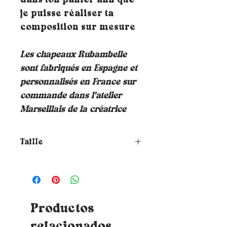
dans ton panier afin que
je puisse réaliser ta
composition sur mesure
Les chapeaux Rubambelle
sont fabriqués en Espagne et
personnalisés en France sur
commande dans l'atelier
Marseillais de la créatrice
Taille
Comment choisir la taille de
ton chapeau ?
Pour connaitre ta
taille, il te suffit de placer un
mètre ruban autour de ta tête où
tu souhaites que le chapeau
Productos
repose (à hauteur du front et à
relacionados
environ 1cm au-dessus de tes