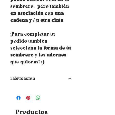
sombrero. pero también
en asociación
con
una
cadena y / u otra cinta
¡Para completar tu
pedido también
selecciona la
forma de tu
sombrero
y los
adornos
que quieras! :)
Fabricación
➵ Todas las creaciones de
Rubambelle se realizan bajo
pedido a mano en el taller del
diseñador marsellés. Por tanto,
el tiempo de fabricación y
Productos