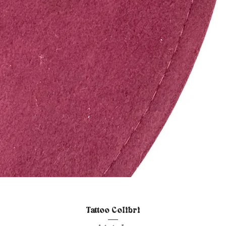
Vista rápida
Tattoo Colibri