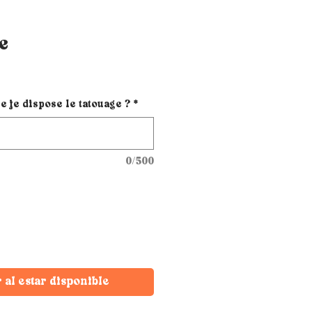
e
e je dispose le tatouage ?
*
0/500
r al estar disponible