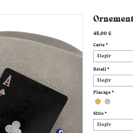
Ornement
Precio
45,00 €
Carte
*
Elegir
Détail
*
Elegir
Placage
*
Sitio
*
Elegir