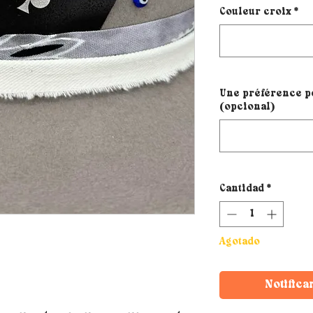
Couleur croix
*
Une préférence po
(opcional)
Cantidad
*
Agotado
Notifica