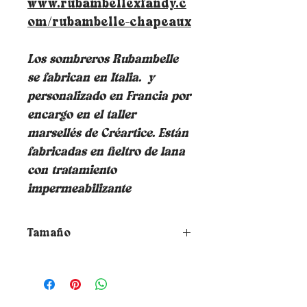
www.rubambellexfandy.c
om/rubambelle-chapeaux
Los sombreros Rubambelle
se fabrican en Italia.
y
personalizado en Francia por
encargo en el taller
marsellés de Créartice. Están
fabricadas en fieltro de lana
con tratamiento
impermeabilizante
Tamaño
¿Cómo elegir la talla de tu
sombrero?
Para saber tu talla
simplemente coloque una cinta
métrica alrededor de su cabeza