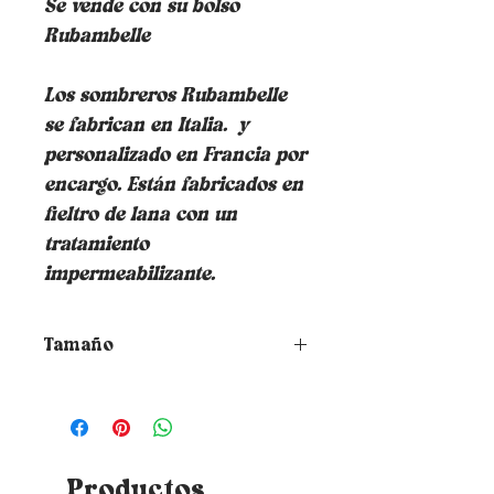
Se vende con su bolso
Rubambelle
Los sombreros Rubambelle
se fabrican en Italia.
y
personalizado en Francia por
encargo. Están fabricados en
fieltro de lana con un
tratamiento
impermeabilizante.
Tamaño
¿Cómo elegir la talla de tu
sombrero?
Para saber tu talla
simplemente coloque una cinta
métrica alrededor de su cabeza
donde desea que descanse el
Productos