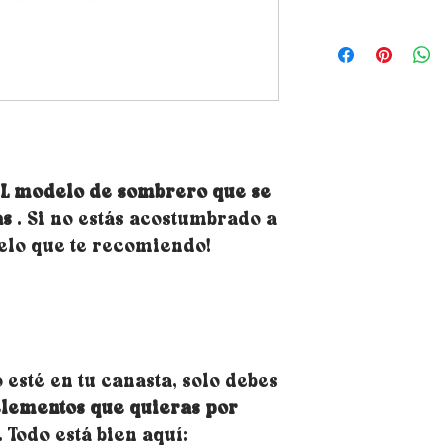
¿Cómo elegir la t
saber tu talla si
métrica alrededor
que descanse el s
frente y aproxim
las orejas) - Cons
métrica, puede us
luego usará es ne
EL modelo de sombrero que se
superficie medibl
as
. Si no estás acostumbrado a
clásica de bricola
medida oscila en
delo que te recomiendo!
opte por el más gr
circunferencia de
¿Tienes dudas sobr
optes por una tal
pedido de gorro r
 esté en tu canasta, solo debes
te permitirán ajus
elementos que quieras por
instalarlos es mu
colocarlos debajo
. Todo está bien aquí: