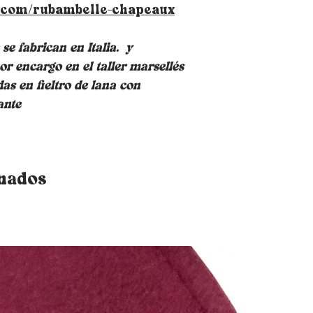
sombrero, en la pa
.com/rubambelle-chapeaux
espalda. Tenga en
le permitirá redu
e fabrican en Italia.
y
or encargo en el taller marsellés
das en fieltro de lana con
ante
onados