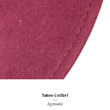
Vista rápida
Tattoo Colibri
Agotado