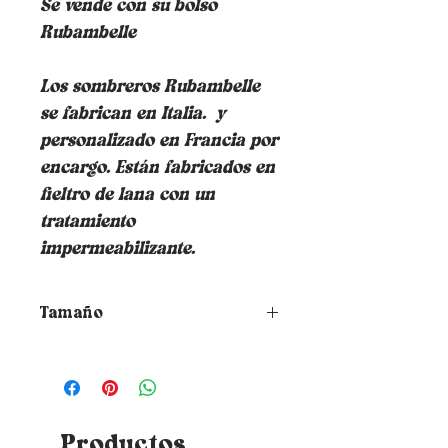
Se vende con su bolso
Rubambelle
Los sombreros Rubambelle
se fabrican en Italia.
y
personalizado en Francia por
encargo. Están fabricados en
fieltro de lana con un
tratamiento
impermeabilizante.
Tamaño
¿Cómo elegir la talla de tu
sombrero?
Para saber tu talla
simplemente coloque una cinta
métrica alrededor de su cabeza
donde desea que descanse el
Productos