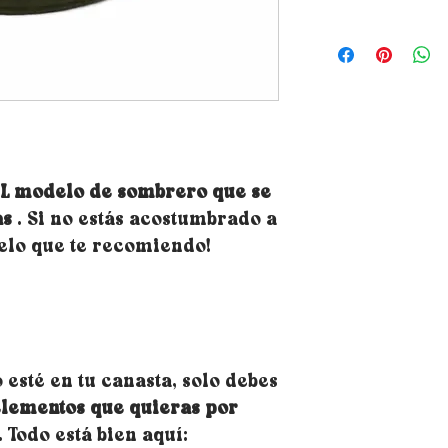
¿Cómo elegir la t
saber tu talla si
métrica alrededor
que descanse el s
frente y aproxim
las orejas) - Cons
métrica, puede us
luego usará es ne
EL modelo de sombrero que se
superficie medibl
as
. Si no estás acostumbrado a
clásica de bricola
medida oscila en
delo que te recomiendo!
opte por el más gr
circunferencia de
¿Tienes dudas sobr
optes por una tal
pedido de gorro r
 esté en tu canasta, solo debes
te permitirán ajus
elementos que quieras por
instalarlos es mu
colocarlos debajo
. Todo está bien aquí: