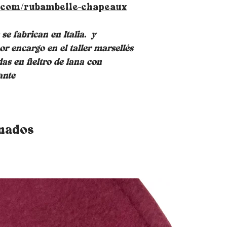
sombrero, en la pa
.com/rubambelle-chapeaux
espalda. Tenga en
le permitirá redu
e fabrican en Italia.
y
or encargo en el taller marsellés
das en fieltro de lana con
ante
onados