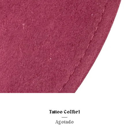
Vista rápida
Tattoo Colibri
Agotado