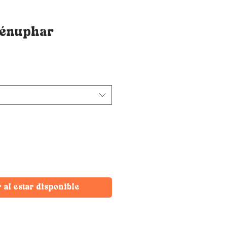
Nénuphar
r al estar disponible